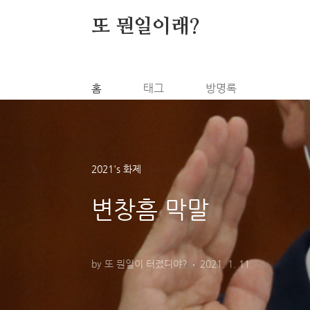
본문 바로가기
또 뭔일이래?
홈
태그
방명록
2021's 화제
변창흠 막말
by 또 뭔일이 터졌디야?
2021. 1. 11.