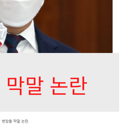
변창흠 막말 논란.