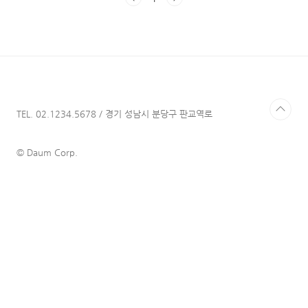
본 뒤에 마지막으로 장, 단점을 비교하는 시간을
갖도록 하겠다. 요금제 별로 나뉘는 것은 동시접
속 인원수, 화질, 콘텐츠 저장 가능 기기 개수가
있다. 각각을 카테고리 화 하여서 살펴보겠다.
동시접속 인원 수 베이식 : 1명 스탠다드 : 2명
프리미엄 : 4명 사실 이 문제는 넷플릭스를 혼자
이용하고자 하면 전혀 고민되지 않을 ..
TEL. 02.1234.5678 / 경기 성남시 분당구 판교역로
© Daum Corp.