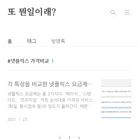
본문 바로가기
또 뭔일이래?
홈
태그
방명록
넷플릭스 가격비교
1
각 특성을 비교한 넷플릭스 요금제 추천 및 이용 팁
넷플릭스 요금제는 총 3가지다. '베이식', '스탠
다드', '프리미엄'. 적힌 순서대로 가격과 서비스
(화질, 동시접속 등)의 정도가 올라간다. 때문에
3가지 요금제를 비교해 보았을 때 가장 비싸지
만 그만큼 가장 좋은 서비스를 제공한다. 하지만
2021. 1. 25.
혼자서 좋은 서비스를 누리고자 매 달 14,500원
씩 스트리밍 서비스에 지출하는 것은 현실적으
로 부담스럽다. 오늘은 각 요금제의 특성을 살펴
1