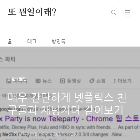
본문 바로가기
또 뭔일이래?
홈
태그
방명록
생활's꿀팁
매우 간단하게 넷플릭스 친
구들과 채팅치며 같이보기
by 또 뭔일이 터졌디야?
2021. 1. 25.