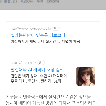
http://www.lovecody.co.kr
광고
설레는만남이 있는곳 러브코디
이상형찾기 채팅 동네 실시간 등 차별화 채팅
https://bori.chat/
광고
말걸어봐 AI 캐릭터 채팅 검열
없는 자유대화
결말은 네가 정해! 수만 AI 캐릭터와
무료 대화. 로맨스, 판타지, BL까지.
크리에이터를 위한 통큰 리워드 지
급!
친구들과 넷플릭스에서 실시간으로 같은 장면을 보고
동시에 채팅이 가능한 방법에 대해서 포스팅하려고