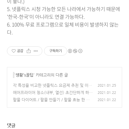
이 좋다.)
5. 넷플릭스 시청 가능한 모든 나라에서 가능하기 때문에
'한국-한국'이 아니라도 연결 가능하다.
6. 100% 무료 프로그램으로 일체 비용이 발생하지 않는
다.
공감
구독하기
'
생활's꿀팁
' 카테고리의 다른 글
각 특성을 비교한 넷플릭스 요금제 추천 및 이용
2021.01.25
팁
에어프라이어 청소(내부, 열선) 초간단하게 하는
(0)
2021.01.22
법
팥물 다이어트 / 팥물 만들기 / 팥물 효능 한 번
(0)
2021.01.22
에 알아보기
(0)
댓글