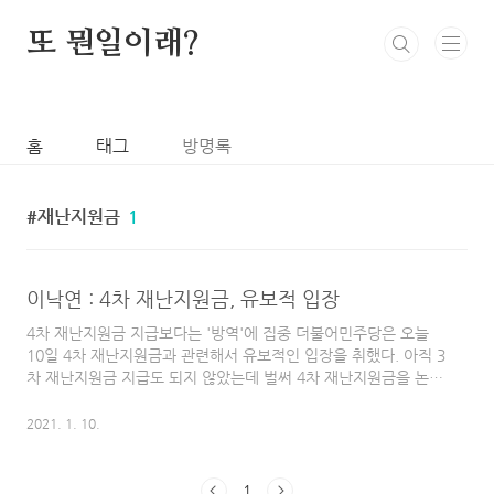
본문 바로가기
또 뭔일이래?
홈
태그
방명록
재난지원금
1
이낙연 : 4차 재난지원금, 유보적 입장
4차 재난지원금 지급보다는 '방역'에 집중 더불어민주당은 오늘
10일 4차 재난지원금과 관련해서 유보적인 입장을 취했다. 아직 3
차 재난지원금 지급도 되지 않았는데 벌써 4차 재난지원금을 논의
하는 것은 시기상조라고 말했다. 이낙연 민주당 대표는 연합뉴스
에 "지금은 방역에 집중할 때"라고 밝혔다. 음.. 코로나가 우리나
2021. 1. 10.
라에 발생하고 있는 동안에는 당연히 방역에 집중해야 한다. 따라
서 이와 같은 말을 한 것은 사실 방역에 집중해야 한다고 말하는
것보다는 섣부른 판단을 하지 않겠다는 의도로 보인다. 이어서 "코
1