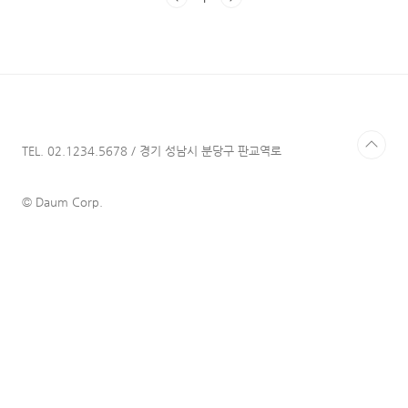
로나 안정에 집중하면서 민생 실태를 면밀히 살펴 가며 지원 대책
을 논의하고 준비하는 것이 좋겠다'라고 말했다. 민생 실태를 살펴
보면 사실 가장 필요한 정책은 '금전적인 정책'이다. 대부분의 자
영업자들은 ..
TEL. 02.1234.5678 / 경기 성남시 분당구 판교역로
© Daum Corp.